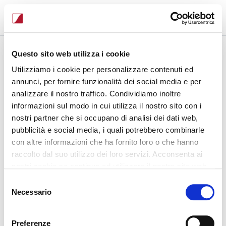
Accedi all'area riservata Sistemi Tre
Questo sito web utilizza i cookie
Login
Utilizziamo i cookie per personalizzare contenuti ed
annunci, per fornire funzionalità dei social media e per
analizzare il nostro traffico. Condividiamo inoltre
Email
informazioni sul modo in cui utilizza il nostro sito con i
nostri partner che si occupano di analisi dei dati web,
Password
pubblicità e social media, i quali potrebbero combinarle
con altre informazioni che ha fornito loro o che hanno
raccolto dal suo utilizzo dei loro servizi. Acconsenta ai
Ricordami
nostri cookie se continua ad utilizzare il nostro sito web.
Accedi ora
Selezione
Necessario
del
Password dimenticata?
consenso
Registrati
Preferenze