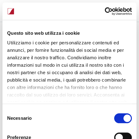
Accedi all'area riservata Sistemi Tre
Questo sito web utilizza i cookie
Login
Utilizziamo i cookie per personalizzare contenuti ed
annunci, per fornire funzionalità dei social media e per
analizzare il nostro traffico. Condividiamo inoltre
Email
informazioni sul modo in cui utilizza il nostro sito con i
nostri partner che si occupano di analisi dei dati web,
Password
pubblicità e social media, i quali potrebbero combinarle
con altre informazioni che ha fornito loro o che hanno
raccolto dal suo utilizzo dei loro servizi. Acconsenta ai
Ricordami
nostri cookie se continua ad utilizzare il nostro sito web.
Accedi ora
Selezione
Necessario
del
Password dimenticata?
consenso
Registrati
Preferenze