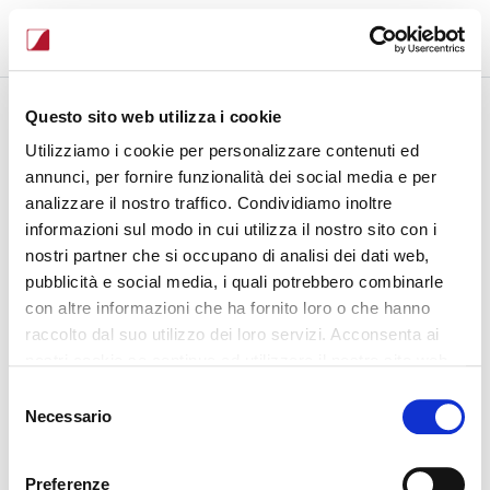
Accedi all'area riservata Sistemi Tre
Questo sito web utilizza i cookie
Login
Utilizziamo i cookie per personalizzare contenuti ed
annunci, per fornire funzionalità dei social media e per
analizzare il nostro traffico. Condividiamo inoltre
Email
informazioni sul modo in cui utilizza il nostro sito con i
nostri partner che si occupano di analisi dei dati web,
Password
pubblicità e social media, i quali potrebbero combinarle
con altre informazioni che ha fornito loro o che hanno
raccolto dal suo utilizzo dei loro servizi. Acconsenta ai
Ricordami
nostri cookie se continua ad utilizzare il nostro sito web.
Accedi ora
Selezione
Necessario
del
Password dimenticata?
consenso
Registrati
Preferenze