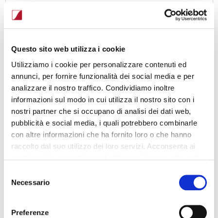
Codice Cliente
Questo sito web utilizza i cookie
Password
Utilizziamo i cookie per personalizzare contenuti ed
annunci, per fornire funzionalità dei social media e per
Conferma password
analizzare il nostro traffico. Condividiamo inoltre
informazioni sul modo in cui utilizza il nostro sito con i
Dichiaro di aver letto e accettato la nostra Informativa sulla
nostri partner che si occupano di analisi dei dati web,
privacy
e le nostre
policy sui cookies
.
pubblicità e social media, i quali potrebbero combinarle
Presto il consenso a ricevere comunicazioni commerciali e
con altre informazioni che ha fornito loro o che hanno
marketing ai sensi dell'articolo 7 del Reg.to UE 2016/679.
raccolto dal suo utilizzo dei loro servizi. Acconsenta ai
Informativa Privacy
.
nostri cookie se continua ad utilizzare il nostro sito web.
Presto il consenso a ricevere comunicazioni commerciali e
Selezione
marketing avvalendosi di soggetti terzi a ciò espressamente
Necessario
del
autorizzati ai sensi dell'articolo 7 del Reg.to UE 2016/679.
consenso
Informativa Privacy
.
Preferenze
Registrati