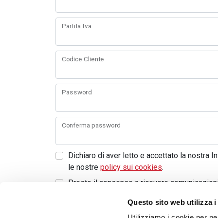
Partita Iva
Codice Cliente
Password
Conferma password
Dichiaro di aver letto e accettato la nostra I
le nostre
policy sui cookies
.
Presto il consenso a ricevere comunicazion
ai sensi dell'articolo 7 del Reg.to UE 2016/
Questo sito web utilizza i
Presto il consenso a ricevere comunicazion
Utilizziamo i cookie per pe