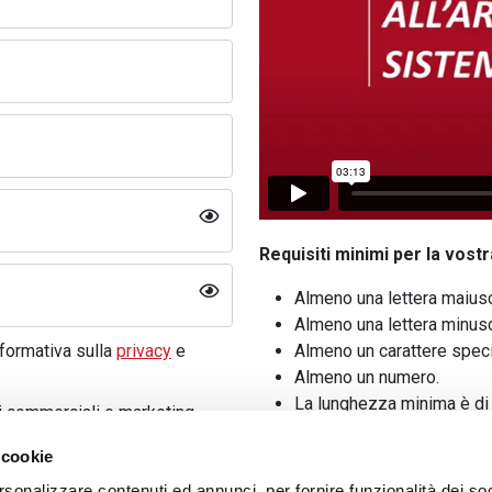
Requisiti minimi per la vost
Almeno una lettera maiusc
Almeno una lettera minusc
nformativa sulla
privacy
e
Almeno un carattere speci
Almeno un numero.
La lunghezza minima è di 8
i commerciali e marketing
679.
Informativa Privacy
.
Sei un cliente privato?
 cookie
i commerciali e marketing
Nel campo "Ragione Social
rsonalizzare contenuti ed annunci, per fornire funzionalità dei so