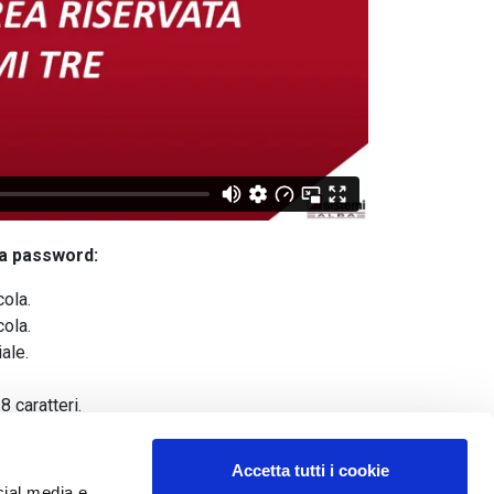
ra password:
ola.
ola.
ale.
 caratteri.
Accetta tutti i cookie
e" inserisci il tuo nome e cognome.
cial media e