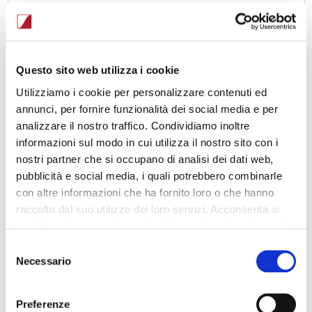
Codice Cliente
Questo sito web utilizza i cookie
Password
Utilizziamo i cookie per personalizzare contenuti ed
annunci, per fornire funzionalità dei social media e per
Conferma password
analizzare il nostro traffico. Condividiamo inoltre
informazioni sul modo in cui utilizza il nostro sito con i
Dichiaro di aver letto e accettato la nostra Informativa sulla
nostri partner che si occupano di analisi dei dati web,
privacy
e le nostre
policy sui cookies
.
pubblicità e social media, i quali potrebbero combinarle
Presto il consenso a ricevere comunicazioni commerciali e
con altre informazioni che ha fornito loro o che hanno
marketing ai sensi dell'articolo 7 del Reg.to UE 2016/679.
raccolto dal suo utilizzo dei loro servizi. Acconsenta ai
Informativa Privacy
.
nostri cookie se continua ad utilizzare il nostro sito web.
Presto il consenso a ricevere comunicazioni commerciali e
Selezione
marketing avvalendosi di soggetti terzi a ciò espressamente
Necessario
del
autorizzati ai sensi dell'articolo 7 del Reg.to UE 2016/679.
consenso
Informativa Privacy
.
Preferenze
Registrati